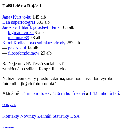
Další lidé na Rajčeti
Jana+Kurt
ja-ku
145 alb
Dan
superfotograf
535 alb
Jaroslav Tihlařík
jaroslavtihlarik
103 alb
—
bigmanhere75
9 alb
—
nikanna039
28 alb
Karel Kadlec
lovecsnimkuzprirody
283 alb
—
peter-paul
14 alb
—
filosofemdoitnew
29 alb
Rajče je největší česká sociální síť
zaměřená na sdílení fotografií a videí.
Nabízí neomezený prostor zdarma, snadnou a rychlou výrobu
fotoknih i jiných fotoproduktů.
Aktuálně
1,4 miliard fotek
,
7,86 milionů videí
a
1,42 milionů lidí
.
O Rajčeti
Kontakty
Novinky
Zelináři
Statistiky DSA
Reklama