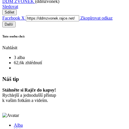
DDM ZVONEK
(ddmzvonek)
Sledovat
Sdílet
Facebook
X
Zkopírovat odkaz
Další
Tuto osobu chci:
Nahlásit
3 alba
62,6k zhlédnutí
Náš tip
Stáhněte si Rajče do kapsy!
Rychlejší a jednodušší přístup
k vašim fotkám a videím.
Alba